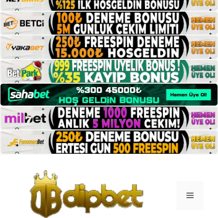
İçeriğe
atla
Menü