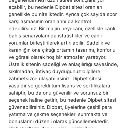
değerlendirmesi uzun süreli sonuçlara yol
açabilir, bu nedenle Dipbet sitesi oranları
genellikle bu niteliktedir. Ayrıca çok sayıda spor
karşılaşmasının oranlarını da kontrol
edebilirsiniz. Bir maçın heyecanı, özellikle canlı
bahis senaryolarında istatistikler ve canlı
yorumlar birleştirilerek artırılabilir. Sadelik ve
karanlığın öne çıktığı ortamın tasarımı, konforlu
ve görsel olarak hoş bir atmosfer yaratıyor.
Üstelik sitenin sadeliği ve anlaşılırlığı sayesinde,
sıkılmadan, ihtiyaç duyduğunuz bilgilere
zahmetsizce ulaşabilirsiniz. Dipbet sitesi
yasaldır ve gerekli tüm lisans ve sertifikalara
sahiptir, bu da onu güvenilir ve sorunsuz bir
seçenek haline getirir, bu nedenle Dipbet sitesi
güvenebilirsiniz. Dipbet, üyelerine çeşitli para
yatırma ve çekme seçenekleri sunmakta ve
bonuslarını düzenli olarak güncellemektedir.