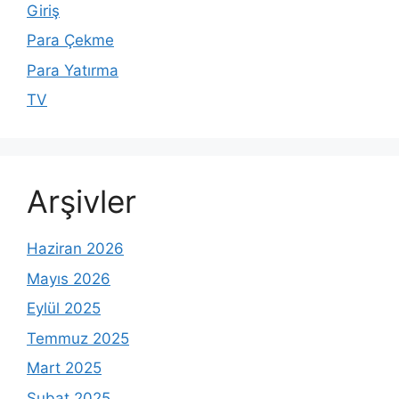
Giriş
Para Çekme
Para Yatırma
TV
Arşivler
Haziran 2026
Mayıs 2026
Eylül 2025
Temmuz 2025
Mart 2025
Şubat 2025