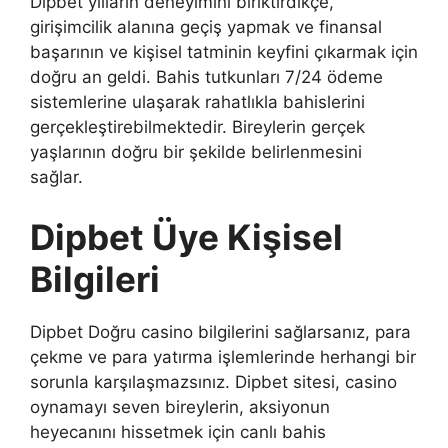
Dipbet yılların deneyimini biriktirdikçe,
girişimcilik alanına geçiş yapmak ve finansal
başarının ve kişisel tatminin keyfini çıkarmak için
doğru an geldi. Bahis tutkunları 7/24 ödeme
sistemlerine ulaşarak rahatlıkla bahislerini
gerçekleştirebilmektedir. Bireylerin gerçek
yaşlarının doğru bir şekilde belirlenmesini
sağlar.
Dipbet Üye Kişisel
Bilgileri
Dipbet Doğru casino bilgilerini sağlarsanız, para
çekme ve para yatırma işlemlerinde herhangi bir
sorunla karşılaşmazsınız. Dipbet sitesi, casino
oynamayı seven bireylerin, aksiyonun
heyecanını hissetmek için canlı bahis