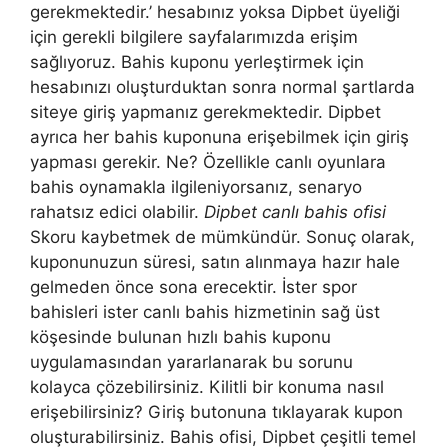
gerekmektedir.’ hesabınız yoksa Dipbet üyeliği
için gerekli bilgilere sayfalarımızda erişim
sağlıyoruz. Bahis kuponu yerleştirmek için
hesabınızı oluşturduktan sonra normal şartlarda
siteye giriş yapmanız gerekmektedir. Dipbet
ayrıca her bahis kuponuna erişebilmek için giriş
yapması gerekir. Ne? Özellikle canlı oyunlara
bahis oynamakla ilgileniyorsanız, senaryo
rahatsız edici olabilir.
Dipbet canlı bahis ofisi
Skoru kaybetmek de mümkündür. Sonuç olarak,
kuponunuzun süresi, satın alınmaya hazır hale
gelmeden önce sona erecektir. İster spor
bahisleri ister canlı bahis hizmetinin sağ üst
köşesinde bulunan hızlı bahis kuponu
uygulamasından yararlanarak bu sorunu
kolayca çözebilirsiniz. Kilitli bir konuma nasıl
erişebilirsiniz? Giriş butonuna tıklayarak kupon
oluşturabilirsiniz. Bahis ofisi, Dipbet çeşitli temel