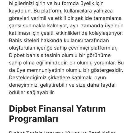
bilgilerinizi girin ve bu formda üyelik için
kaydolun. Bu platform, kullanıcılara yalnızca
görevleri verimli ve etkili bir şekilde tamamlama
şansı sunmakla kalmıyor, aynı zamanda üyelerin
katılması için çeşitli etkinlikleri de kolaylaştırıyor.
Bahis siteleri hakkında kullanıcı tarafından
oluşturulan içeriğe sahip çevrimiçi platformlar,
Dipbet bahis sitesinin olumlu bir görünüme
sahip olma eğilimindedir. en olumlu yorumlar. Bu
da üye memnuniyetinin olumlu bir göstergesidir.
Desteklediğimiz şirketlere katılmak, oyun
deneyiminizi geliştirebilir ve size daha faydalı
ödüller sağlayabilir.
Dipbet Finansal Yatırım
Programları