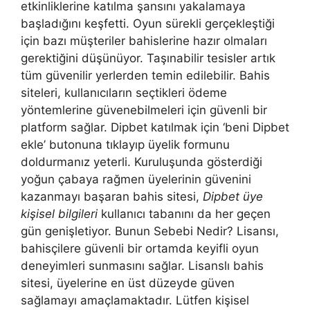
etkinliklerine katılma şansını yakalamaya
başladığını keşfetti. Oyun sürekli gerçekleştiği
için bazı müşteriler bahislerine hazır olmaları
gerektiğini düşünüyor. Taşınabilir tesisler artık
tüm güvenilir yerlerden temin edilebilir. Bahis
siteleri, kullanıcıların seçtikleri ödeme
yöntemlerine güvenebilmeleri için güvenli bir
platform sağlar. Dipbet katılmak için ‘beni Dipbet
ekle’ butonuna tıklayıp üyelik formunu
doldurmanız yeterli. Kuruluşunda gösterdiği
yoğun çabaya rağmen üyelerinin güvenini
kazanmayı başaran bahis sitesi,
Dipbet üye
kişisel bilgileri
kullanıcı tabanını da her geçen
gün genişletiyor. Bunun Sebebi Nedir? Lisansı,
bahisçilere güvenli bir ortamda keyifli oyun
deneyimleri sunmasını sağlar. Lisanslı bahis
sitesi, üyelerine en üst düzeyde güven
sağlamayı amaçlamaktadır. Lütfen kişisel