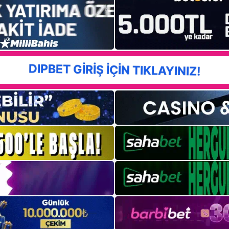
DIPBET GİRİŞ İÇİN TIKLAYINIZ!