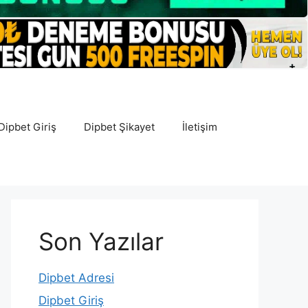
Dipbet Giriş
Dipbet Şikayet
İletişim
Son Yazılar
Dipbet Adresi
Dipbet Giriş