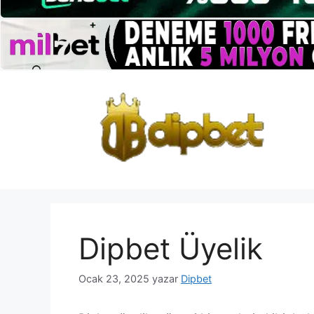
İçeriğe
atla
Dipbet Üyelik
Ocak 23, 2025
yazar
Dipbet