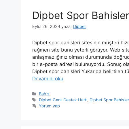
Dipbet Spor Bahisler
Eylül 26, 2024
yazar
Dipbet
Dipbet spor bahisleri sitesinin müşteri hiz
rağmen site bunu yeterli görüyor. Web sit
anlaşmazlığınız olması durumunda doğruda
bir e-posta adresi bulunuyordu. Sonuç ola
Dipbet spor bahisleri Yukarıda belirtilen tü
Devamını oku
Kategoriler
Bahis
Etiketler
Dipbet Canlı Destek Hattı
,
Dipbet Spor Bahisler
Yorum yap